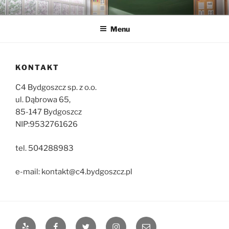
Przejdź
C4 BYDGOSZCZ SP. Z O.O.
Obsługa Informatyczna Szkół i JST
do
Menu
treści
KONTAKT
C4 Bydgoszcz sp. z o.o.
ul. Dąbrowa 65,
85-147 Bydgoszcz
NIP:9532761626
tel. 504288983
e-mail: kontakt@c4.bydgoszcz.pl
Yelp
Facebook
Twitter
Instagram
Adres