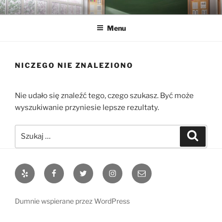
Przejdź
C4 BYDGOSZCZ SP. Z O.O.
Obsługa Informatyczna Szkół i JST
do
Menu
treści
NICZEGO NIE ZNALEZIONO
Nie udało się znaleźć tego, czego szukasz. Być może
wyszukiwanie przyniesie lepsze rezultaty.
Szukaj:
Szukaj
Yelp
Facebook
Twitter
Instagram
Adres
e-
mail
Dumnie wspierane przez WordPress